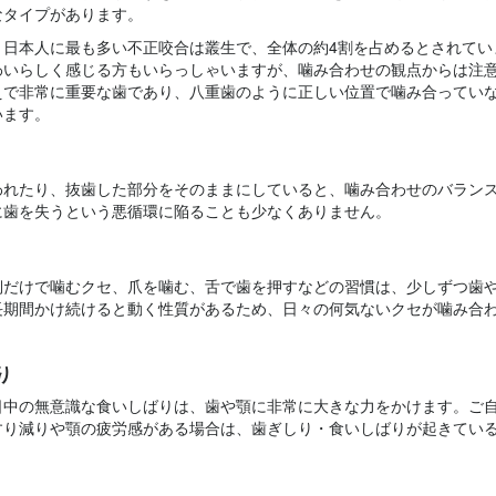
なタイプがあります。
、日本人に最も多い不正咬合は叢生で、全体の約4割を占めるとされてい
わいらしく感じる方もいらっしゃいますが、噛み合わせの観点からは注
えで非常に重要な歯であり、八重歯のように正しい位置で噛み合ってい
います。
われたり、抜歯した部分をそのままにしていると、噛み合わせのバラン
に歯を失うという悪循環に陥ることも少なくありません。
側だけで噛むクセ、爪を噛む、舌で歯を押すなどの習慣は、少しずつ歯
長期間かけ続けると動く性質があるため、日々の何気ないクセが噛み合
り
日中の無意識な食いしばりは、歯や顎に非常に大きな力をかけます。ご
すり減りや顎の疲労感がある場合は、歯ぎしり・食いしばりが起きてい