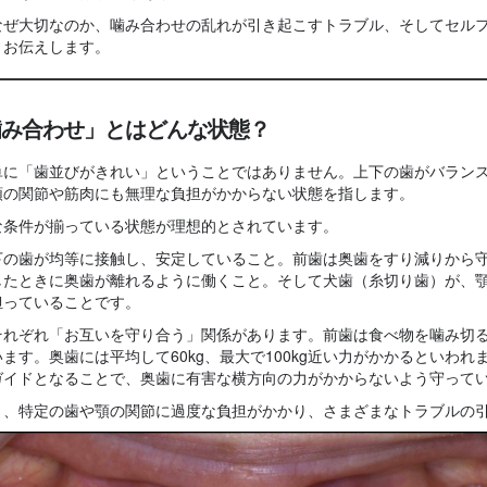
なぜ大切なのか、噛み合わせの乱れが引き起こすトラブル、そしてセル
くお伝えします。
噛み合わせ」とはどんな状態？
単に「歯並びがきれい」ということではありません。上下の歯がバラン
顎の関節や筋肉にも無理な負担がかからない状態を指します。
な条件が揃っている状態が理想的とされています。
下の歯が均等に接触し、安定していること。前歯は奥歯をすり減りから
したときに奥歯が離れるように働くこと。そして犬歯（糸切り歯）が、
担っていることです。
それぞれ「お互いを守り合う」関係があります。前歯は食べ物を噛み切
ます。奥歯には平均して60kg、最大で100kg近い力がかかるといわれ
ガイドとなることで、奥歯に有害な横方向の力がかからないよう守って
と、特定の歯や顎の関節に過度な負担がかかり、さまざまなトラブルの