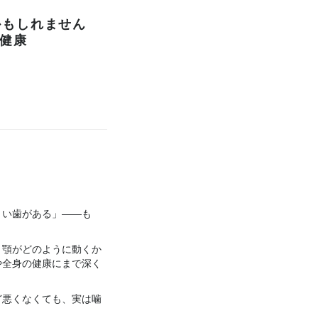
かもしれません
健康
くい歯がある」——も
、顎がどのように動くか
や全身の健康にまで深く
ど悪くなくても、実は噛