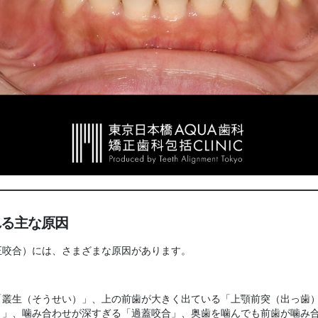
れる主な原因
正咬合）には、さまざまな原因があります。
「叢生（そうせい）」、上の前歯が大きく出ている「上顎前突（出っ歯
）」、噛み合わせが深すぎる「過蓋咬合」、奥歯を噛んでも前歯が噛み