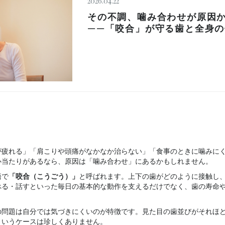
2026.04.22
その不調、噛み合わせが原因
——「咬合」が守る歯と全身の
ok
itter
が疲れる」「肩こりや頭痛がなかなか治らない」「食事のときに噛みに
心当たりがあるなら、原因は「噛み合わせ」にあるかもしれません。
語で
「咬合（こうごう）」
と呼ばれます。上下の歯がどのように接触し
べる・話すといった毎日の基本的な動作を支えるだけでなく、歯の寿命
の問題は自分では気づきにくいのが特徴です。見た目の歯並びがそれほ
というケースは珍しくありません。