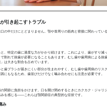
れが引き起こすトラブル
お口の中だけにとどまりません。顎や首周りの筋肉と密接に関わってい
。
ると、特定の歯に過度な力がかかり続けます。これにより、歯がすり減
まで割れて抜歯が必要になることもあります。むし歯や歯周病による抜
題」は大きな割合を占めています。
いと歯ブラシが届きにくい部分が生まれやすく、むし歯や歯周病のリス
原因にもなるため、歯並びだけでなく噛み合わせにも注意が必要です。
顎の関節に負担をかけます。口を開け閉めするときにカクカク・ジャリ
痛みを感じる——これらは顎関節症の典型的な症状です。
痛み