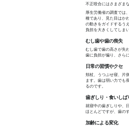
不正咬合にはさまざま
厚生労働省の調査では
種であり、見た目はか
の動きをガイドするう
負担を大きくしてしま
むし歯や歯の喪失
むし歯で歯の高さが失
歯に負担が偏り、さら
日常の習慣やクセ
頬杖、うつぶせ寝、片
ます。歯は弱い力でも
るのです。
歯ぎしり・食いしば
就寝中の歯ぎしりや、
ほとんどですが、歯の
加齢による変化